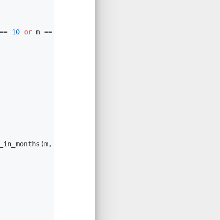
== 
10
or
 m == 
12
:
_in_months(m, y) + get_day_of_month(d)