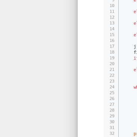
10
     
11
e
12
     
13
e
14
     
15
e
16
     
17
    j
18
    f
19
i
20
21
e
22
23
24
w
25
26
27
28
29
30
31
     
32
p