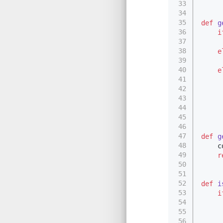
33
34
35
def
g
36
i
37
38
e
39
40
e
41
42
43
44
45
46
47
def
g
48
    c
49
r
50
51
52
def
i
53
i
54
55
56