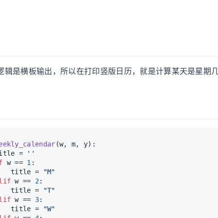
输出逻辑是横板输出，所以在打印竖版日历，就是计算某天是星期
eekly_calendar
(
w, m, y
):
itle = 
''
f
 w == 
1
:
   title = 
"M"
lif
 w == 
2
:
   title = 
"T"
lif
 w == 
3
:
   title = 
"W"
lif
 w == 
4
: