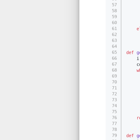
57
58
59
60
61
e
62
63
64
65
def
g
66
    i
67
    c
68
w
69
70
     
71
72
73
     
74
75
     
76
r
77
78
79
def
g