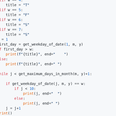
   title = 
"T"
lif
 w == 
5
:
   title = 
"F"
lif
 w == 
6
:
   title = 
"S"
lif
 w == 
7
:
   title = 
"S"
 = 
1
irst_day = get_weekday_of_date(
1
, m, y)
f
 first_day > w:
print
(
f"
{title}
"
, end=
"    "
)
lse
:
print
(
f"
{title}
"
, end=
" "
)
hile
 j < get_maximum_days_in_month(m, y)+
1
:
if
 get_weekday_of_date(j, m, y) == w:
if
 j < 
10
:
print
(j, end=
"  "
)
else
:
print
(j, end=
" "
)
   j = j+
1
rint
()