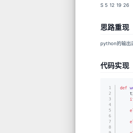
S 5 12 19 26
思路重现
python的
代码实现
1
def
w
2
    t
3
i
4
     
5
e
6
     
7
e
8
     
9
e