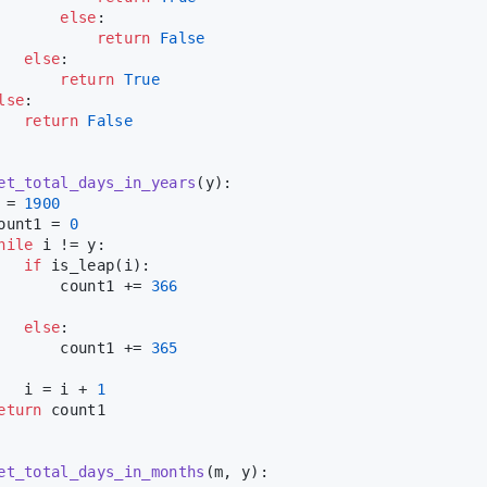
else
:
return
False
else
:
return
True
lse
:
return
False
et_total_days_in_years
(
y
):
 = 
1900
ount1 = 
0
hile
 i != y:
if
 is_leap(i):
       count1 += 
366
else
:
       count1 += 
365
   i = i + 
1
eturn
 count1
et_total_days_in_months
(
m, y
):