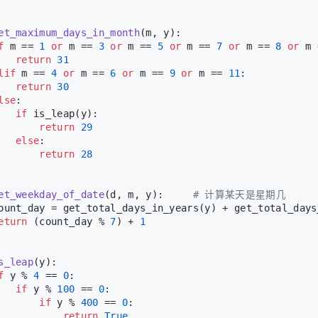
et_maximum_days_in_month
(
m, y
):
f
 m == 
1
or
 m == 
3
or
 m == 
5
or
 m == 
7
or
 m == 
8
or
 m 
return
31
lif
 m == 
4
or
 m == 
6
or
 m == 
9
or
 m == 
11
:
return
30
lse
:
if
 is_leap(y):
return
29
else
:
return
28
et_weekday_of_date
(
d, m, y
):     
# 计算某天是星期几
ount_day = get_total_days_in_years(y) + get_total_days
eturn
 (count_day % 
7
) + 
1
s_leap
(
y
):
f
 y % 
4
 == 
0
:
if
 y % 
100
 == 
0
:
if
 y % 
400
 == 
0
:
return
True