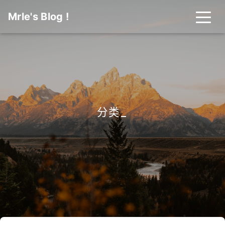
Mrle's Blog !
分类
_