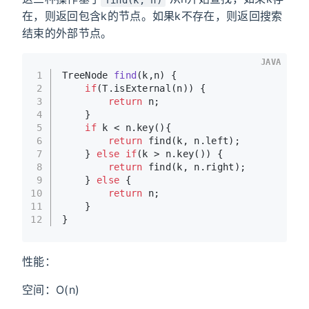
在，则返回包含k的节点。如果k不存在，则返回搜索
结束的外部节点。
JAVA
1
TreeNode 
find
(k,n)
 {
2
if
(T.isExternal(n)) {
3
return
 n;
4
    }
5
if
 k < n.key(){
6
return
 find(k, n.left);
7
    } 
else
if
(k > n.key()) {
8
return
 find(k, n.right);
9
    } 
else
 {
10
return
 n;
11
    }
12
}
性能：
空间：O(n)