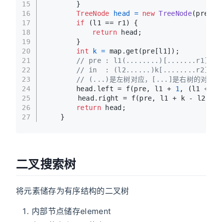
15
		}
16
TreeNode
head
=
new
TreeNode
(pre[l1
17
if
 (l1 == r1) {
18
return
 head;
19
		}
20
int
k
=
 map.get(pre[l1]);
21
// pre : l1(........)[.......r1]
22
// in  : (l2......)k[........r2]
23
// (...)是左树对应，[...]是右树的对应
24
		head.left = f(pre, l1 + 
1
, (l1 + 
1
)
25
        head.right = f(pre, l1 + k - l2 + 
1
26
return
 head;
27
	}
二叉搜索树
将元素储存为有序结构的二叉树
内部节点储存element