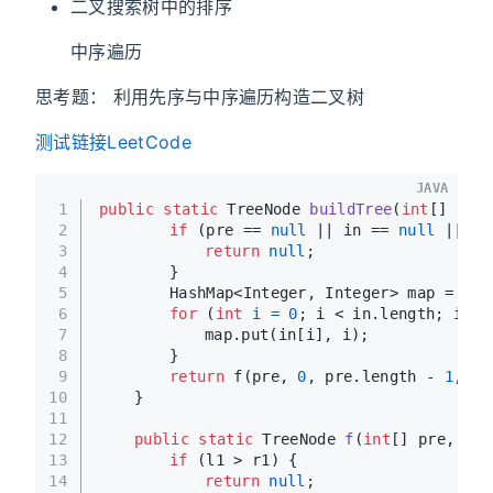
二叉搜索树中的排序
中序遍历
思考题： 利用先序与中序遍历构造二叉树
测试链接LeetCode
JAVA
1
public
static
 TreeNode 
buildTree
(
int
[] pre,
2
if
 (pre == 
null
 || in == 
null
 || pr
3
return
null
;
4
		}
5
		HashMap<Integer, Integer> map = 
new
6
for
 (
int
i
=
0
; i < in.length; i++)
7
			map.put(in[i], i);
8
		}
9
return
 f(pre, 
0
, pre.length - 
1
, in
10
	}
11
12
public
static
 TreeNode 
f
(
int
[] pre, 
int
13
if
 (l1 > r1) {
14
return
null
;