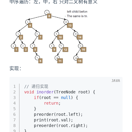
中序遍历：左，中，右 只对二叉树有意义
实现：
JAVA
1
// 递归实现
2
void
inorder
(TreeNode root)
 {
3
if
(root == 
null
) {
4
return
;
5
    }
6
    preorder(root.left);
7
    print(root.val);
8
    preoerder(root.right);
9
}