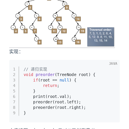
实现：
JAVA
1
// 递归实现
2
void
preorder
(TreeNode root)
 {
3
if
(root == 
null
) {
4
return
;
5
    }
6
    print(root.val);
7
    preorder(root.left);
8
    preoerder(root.right);
9
}