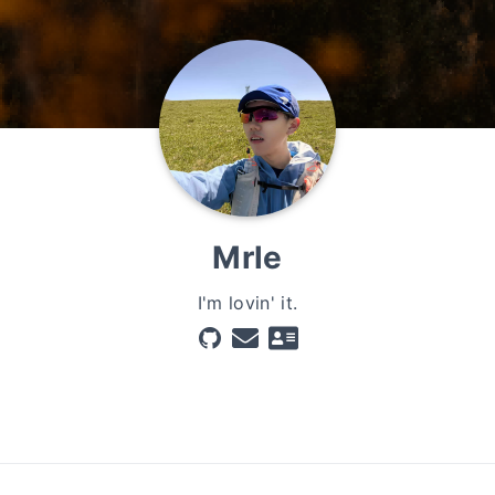
Mrle
I'm lovin' it.