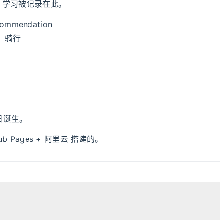
、学习被记录在此。
ecommendation
跑、骑行
8 日诞生。
ub Pages + 阿里云 搭建的。
情