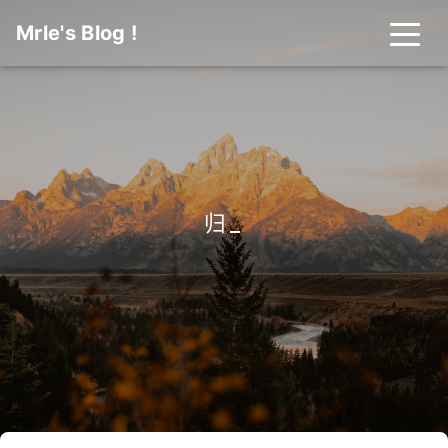
Mrle's Blog !
归档
_