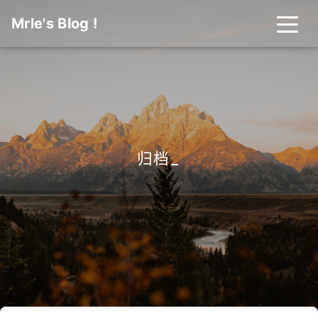
Mrle's Blog !
归档
_