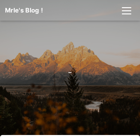
Mrle's Blog !
分
_