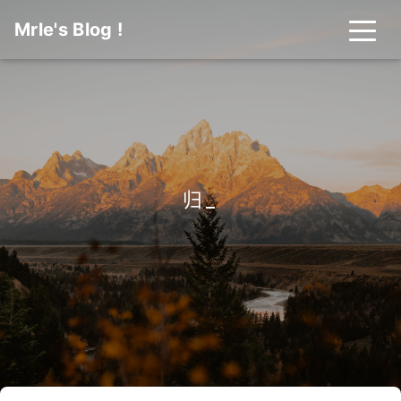
Mrle's Blog !
归档
_