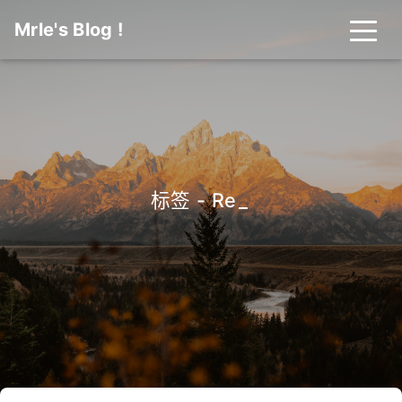
Mrle's Blog !
标签 - Rein
_